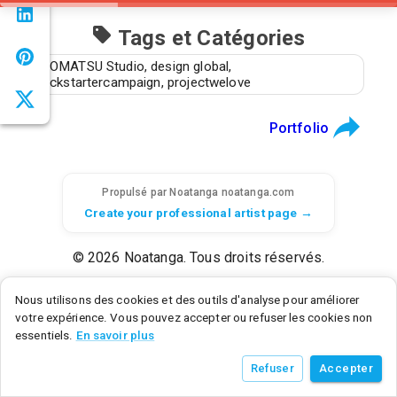
Tags et Catégories
GOMATSU Studio, design global,
kickstartercampaign, projectwelove
Portfolio
Propulsé par Noatanga
noatanga.com
Create your professional artist page →
© 2026 Noatanga. Tous droits réservés.
SAS Noatanga - 6 rue d'Armaillé, 75017 Paris, France - SIRET: 98992876700015
Nous utilisons des cookies et des outils d'analyse pour améliorer
Noatanga Inc - 600 N Broad Street, Middletown, DE 19709, United States
votre expérience. Vous pouvez accepter ou refuser les cookies non
v
0.3.0
• a9c2a3f8
• 2026/07/21
essentiels.
En savoir plus
Refuser
Accepter