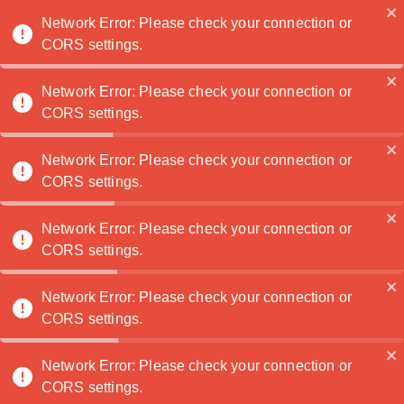
Noatanga
Network Error: Please check your connection or
CORS settings.
Network Error: Please check your connection or
GOMATSU Studio
🏆
CORS settings.
Design global
Lyon, France
·
Network Error: Please check your connection or
Contactez moi
CORS settings.
Network Error: Please check your connection or
CORS settings.
S abonner
Network Error: Please check your connection or
CORS settings.
1
2
3
Home
Portfolio
About
Network Error: Please check your connection or
CORS settings.