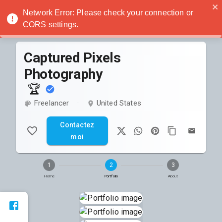
Noatanga
Network Error: Please check your connection or
CORS settings.
Captured Pixels
Photography
🏆
Freelancer
United States
·
Contactez
moi
1
2
3
Home
Portfolio
About