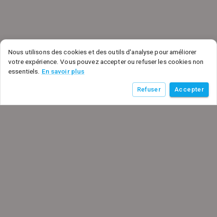
Nous utilisons des cookies et des outils d'analyse pour améliorer
votre expérience. Vous pouvez accepter ou refuser les cookies non
essentiels.
En savoir plus
Refuser
Accepter
Propulsé par Noatanga
noatanga.com
Create your professional artist page →
© 2026 Noatanga. Tous droits réservés.
SAS Noatanga - 6 rue d'Armaillé, 75017 Paris, France - SIRET: 98992876700015