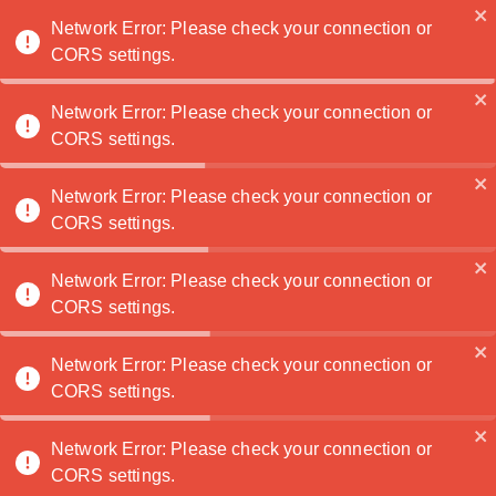
Noatanga
Noatanga
Network Error: Please check your connection or
CORS settings.
Network Error: Please check your connection or
CORS settings.
Alberto Janev
🏆
🌟
Network Error: Please check your connection or
CORS settings.
Astrofotograf
Schärding
·
Contactez
Network Error: Please check your connection or
moi
CORS settings.
1
2
3
4
5
6
Network Error: Please check your connection or
CORS settings.
Home
Insights
Portfolio
Services
Shop
About
&
Events
Network Error: Please check your connection or
Today I exposed Altair,
CORS settings.