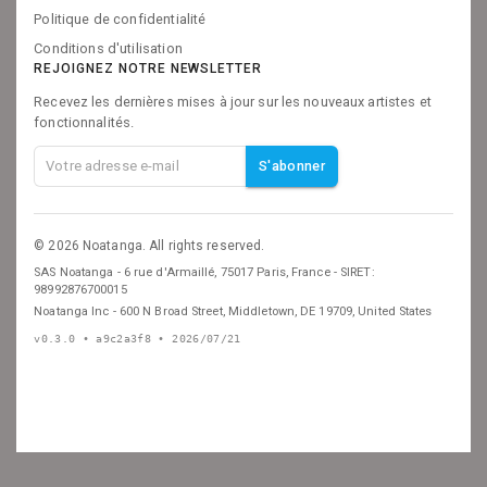
Politique de confidentialité
Conditions d'utilisation
REJOIGNEZ NOTRE NEWSLETTER
Recevez les dernières mises à jour sur les nouveaux artistes et
fonctionnalités.
S'abonner
©
2026
Noatanga. All rights reserved.
SAS Noatanga - 6 rue d'Armaillé, 75017 Paris, France - SIRET:
98992876700015
Noatanga Inc - 600 N Broad Street, Middletown, DE 19709, United States
v
0.3.0
• a9c2a3f8
• 2026/07/21