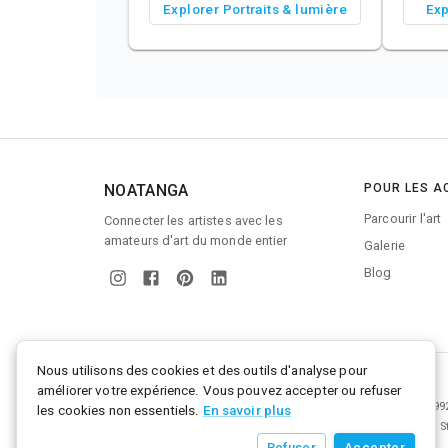
Explorer Portraits & lumière
Exp
NOATANGA
POUR LES A
Parcourir l'art
Connecter les artistes avec les
amateurs d'art du monde entier
Galerie
Blog
Nous utilisons des cookies et des outils d'analyse pour
©
2026
Noatanga. All rights reserved.
améliorer votre expérience. Vous pouvez accepter ou refuser
SAS Noatanga - 6 rue d'Armaillé, 75017 Paris, France - SIRET: 989
les cookies non essentiels.
En savoir plus
Noatanga Inc - 600 N Broad Street, Middletown, DE 19709, United S
Refuser
Accepter