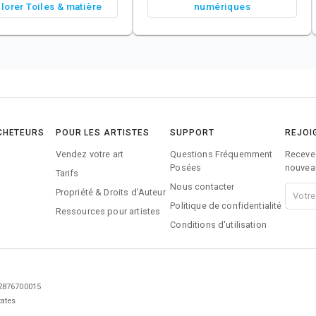
lorer Toiles & matière
numériques
CHETEURS
POUR LES ARTISTES
SUPPORT
REJOI
Vendez votre art
Questions Fréquemment
Recevez
Posées
nouveau
Tarifs
Nous contacter
Propriété & Droits d’Auteur
Politique de confidentialité
Ressources pour artistes
Conditions d'utilisation
92876700015
tates