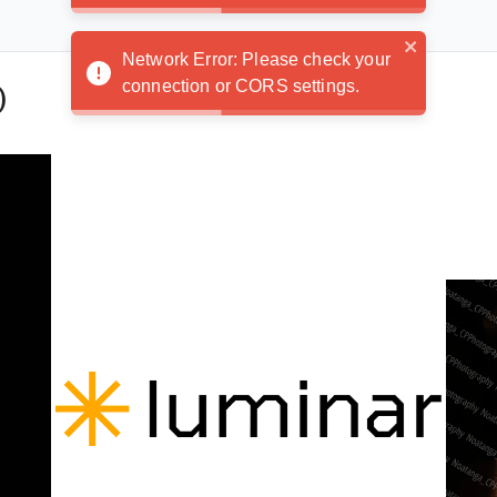
Network Error: Please check your
connection or CORS settings.
)