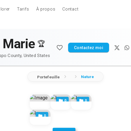
lorer
Tarifs
À propos
Contact
 Marie
🏆
Contactez moi
spo County, United States
Nature
Portefeuille
0
0
0