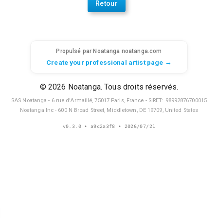
Retour
Propulsé par Noatanga
noatanga.com
Create your professional artist page →
© 2026 Noatanga. Tous droits réservés.
SAS Noatanga - 6 rue d'Armaillé, 75017 Paris, France - SIRET: 98992876700015
Noatanga Inc - 600 N Broad Street, Middletown, DE 19709, United States
v
0.3.0
• a9c2a3f8
• 2026/07/21